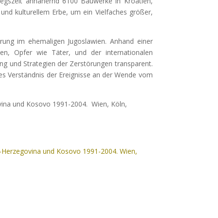
iegszeit annähernd 6100 Bauwerke in Kroatien,
nd kulturellem Erbe, um ein Vielfaches größer,
törung im ehemaligen Jugoslawien. Anhand einer
ien, Opfer wie Täter, und der internationalen
ng und Strategien der Zerstörungen transparent.
res Verständnis der Ereignisse an der Wende vom
egovina und Kosovo 1991-2004. Wien, Köln,
nien-Herzegovina und Kosovo 1991-2004. Wien,